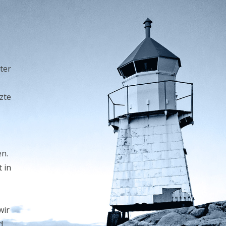
ter
zte
en.
 in
wir
d