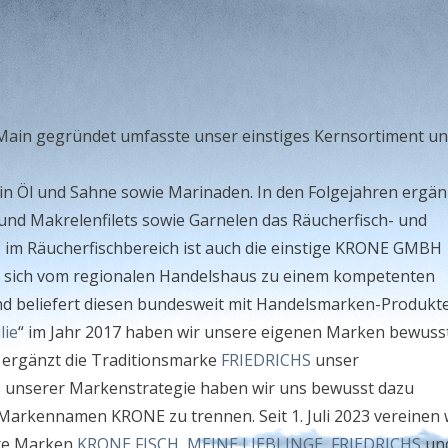
 Main gegründet umfasste unser einstiges Kernsortiment un
in Öl und Sahne sowie Marinaden. In den Folgejahren ergän
 und Makrelenfilets sowie Garnelen das Räucherfisch- und
 im Räucherfischbereich ist auch die einstige KRONE GMBH
te sich vom regionalen Handelshaus zu einem kompetenten
nd beliefert diesen bundesweit mit Handelsmarken-Produkt
lie
“ im Jahr 2017 haben wir unsere eigenen Marken bewusst
3 ergänzt die Traditionsmarke
FRIEDRICHS
unser
s unserer Markenstrategie haben wir uns bewusst dazu
arkennamen KRONE zu trennen. Seit 1. Juli 2023 vereinen 
re Marken
KRONE FISCH
,
MEINE LIEBLINGE
,
FRIEDRICHS
un