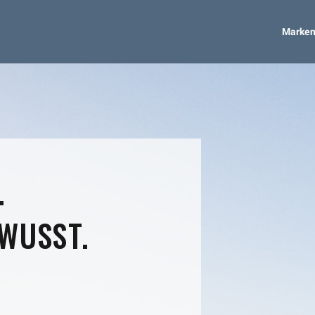
Marken
.
WUSST.