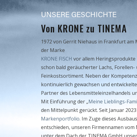
UNSERE GESCHICHTE
Von KRONE zu TINEMA
1972 von Gerrit Niehaus in Frankfurt am
der Marke
KRONE FISCH
vor allem Heringsprodukte 
schon bald geräucherter Lachs, Forellen-
Feinkostsortiment. Neben der Kompetenz
kontinuierlich gewachsen und entwickel
Partner des Lebensmitteleinzelhandels u
Mit Einführung der „
Meine Lieblings-Fami
den Mittelpunkt gerückt. Seit Januar 202
Markenportfolio
. Im Zuge dieses Ausbau
entschieden, unseren Firmennamen vom M
unter dem Dach der TINEMA GmbH unse