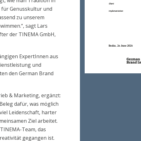
gt, wie man Tradition in
t für Genusskultur und
passend zu unserem
wimmen.“, sagt Lars
after der TINEMA GmbH,
hängigen ExpertInnen aus
ienstleistung und
eiten den German Brand
ieb & Marketing, ergänzt:
Beleg dafür, was möglich
viel Leidenschaft, harter
meinsamen Ziel arbeitet.
te TINEMA-Team, das
eativität gegangen ist.