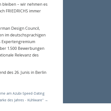
en bleiben – wir nehmen es
auch FRIEDRICHS immer
erman Design Council,
en im deutschsprachigen
es Expertengremium
Über 1.500 Bewerbungen
ationale Relevanz des
nd des 26. Junis in Berlin
ahme am Azubi-Speed-Dating
rke des Jahres - Kühlware"
→