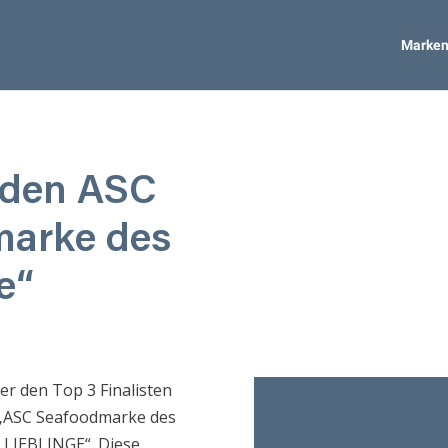
Marken
 den ASC
marke des
e“
r den Top 3 Finalisten
e „ASC Seafoodmarke des
 LIEBLINGE“. Diese